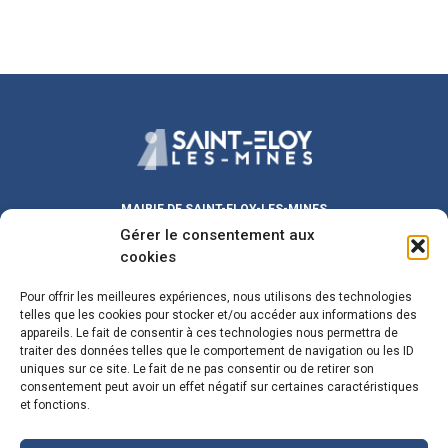
MAIRIE DE SAINT-ELOY-LES-MINES
Gérer le consentement aux
Place Michel DUVAL
63700 Saint-Eloy-les-Mines
cookies
Lundi au Vendredi :
9h00 – 12h00
/ 13h30 – 17h30
Pour offrir les meilleures expériences, nous utilisons des technologies
Samedi :
9h00 – 12h00
telles que les cookies pour stocker et/ou accéder aux informations des
Fermeture le mercredi matin
appareils. Le fait de consentir à ces technologies nous permettra de
traiter des données telles que le comportement de navigation ou les ID
maire@sainteloylesmines.fr
uniques sur ce site. Le fait de ne pas consentir ou de retirer son
consentement peut avoir un effet négatif sur certaines caractéristiques
04 73 85 08 24
et fonctions.