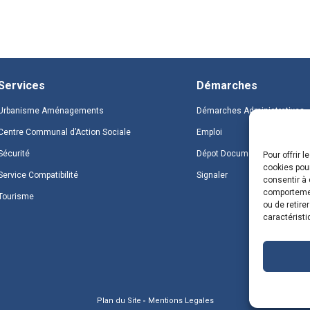
Services
Démarches
Urbanisme Aménagements
Démarches Administratives
Centre Communal d’Action Sociale
Emploi
Sécurité
Dépot Document
Pour offrir 
cookies pour
Service Compatibilité
Signaler
consentir à 
comportement
Tourisme
ou de retire
caractéristi
Plan du Site
Mentions Legales