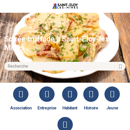
Soirée truffade à Saint-Éloy-les-
Mines
Association
Entreprise
Habitant
Histoire
Jeune