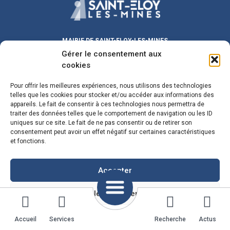
MAIRIE DE SAINT-ELOY-LES-MINES
Gérer le consentement aux
Place Michel DUVAL
63700 Saint-Eloy-les-Mines
cookies
Lundi au Vendredi :
9h00 – 12h00
/ 13h30 – 17h30
Pour offrir les meilleures expériences, nous utilisons des technologies
Samedi :
9h00 – 12h00
telles que les cookies pour stocker et/ou accéder aux informations des
Fermeture le mercredi matin
appareils. Le fait de consentir à ces technologies nous permettra de
traiter des données telles que le comportement de navigation ou les ID
maire@sainteloylesmines.fr
uniques sur ce site. Le fait de ne pas consentir ou de retirer son
consentement peut avoir un effet négatif sur certaines caractéristiques
04 73 85 08 24
et fonctions.
Plan du Site
Mentions Legales
Accepter
Voir les préférences
Politique de cookies
Mentions Légales
Accueil
Services
Recherche
Actus