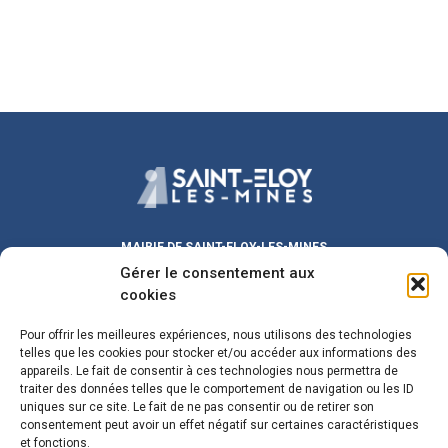
MAIRIE DE SAINT-ELOY-LES-MINES
Gérer le consentement aux
Place Michel DUVAL
63700 Saint-Eloy-les-Mines
cookies
Lundi au Vendredi :
9h00 – 12h00
/ 13h30 – 17h30
Pour offrir les meilleures expériences, nous utilisons des technologies
Samedi :
9h00 – 12h00
telles que les cookies pour stocker et/ou accéder aux informations des
Fermeture le mercredi matin
appareils. Le fait de consentir à ces technologies nous permettra de
traiter des données telles que le comportement de navigation ou les ID
maire@sainteloylesmines.fr
uniques sur ce site. Le fait de ne pas consentir ou de retirer son
consentement peut avoir un effet négatif sur certaines caractéristiques
04 73 85 08 24
et fonctions.